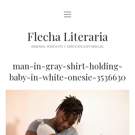
abrir
ÍNDICE DE ENTRADAS
menú
abrir
BLOG
Flecha Literaria
menú
TODAS LAS ENTRADAS
CONTACTO
RESEÑAS, PODCASTS Y SERVICIOS EDITORIALES
RESEÑAS
twitter
facebook
instagram
man-in-gray-shirt-holding-
ARTÍCULOS DE OPINIÓN
AUTORES
baby-in-white-onesie-3536630
ESPECIALES
PODCAST
CLÁSICOS
POESÍA
TEATRO