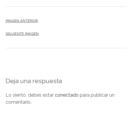
NOVELA GRÁFICA
BOOKTAG
IMAGEN ANTERIOR
NO FICCIÓN
SIGUIENTE IMAGEN
LITERATURA INFANTIL Y JUVENIL
NOVEDADES DEL MES
Deja una respuesta
Lo siento, debes estar
conectado
para publicar un
comentario.