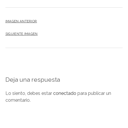
NOVELA GRÁFICA
BOOKTAG
IMAGEN ANTERIOR
NO FICCIÓN
SIGUIENTE IMAGEN
LITERATURA INFANTIL Y JUVENIL
NOVEDADES DEL MES
Deja una respuesta
Lo siento, debes estar
conectado
para publicar un
comentario.