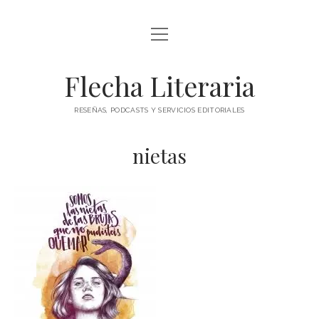
abrir
ÍNDICE DE ENTRADAS
menú
abrir
BLOG
Flecha Literaria
menú
TODAS LAS ENTRADAS
CONTACTO
RESEÑAS, PODCASTS Y SERVICIOS EDITORIALES
RESEÑAS
twitter
facebook
instagram
ARTÍCULOS DE OPINIÓN
nietas
AUTORES
ESPECIALES
PODCAST
CLÁSICOS
POESÍA
TEATRO