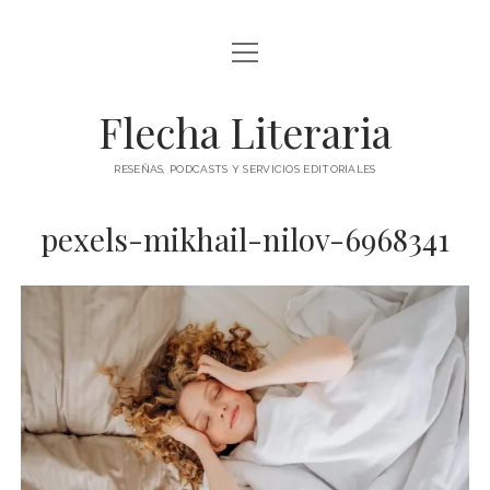
abrir
ÍNDICE DE ENTRADAS
menú
abrir
BLOG
Flecha Literaria
menú
TODAS LAS ENTRADAS
CONTACTO
RESEÑAS, PODCASTS Y SERVICIOS EDITORIALES
RESEÑAS
twitter
facebook
instagram
pexels-mikhail-nilov-6968341
ARTÍCULOS DE OPINIÓN
AUTORES
ESPECIALES
PODCAST
CLÁSICOS
POESÍA
TEATRO