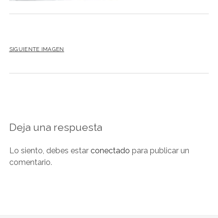
NOVELA GRÁFICA
BOOKTAG
NO FICCIÓN
SIGUIENTE IMAGEN
LITERATURA INFANTIL Y JUVENIL
NOVEDADES DEL MES
Deja una respuesta
Lo siento, debes estar
conectado
para publicar un
comentario.