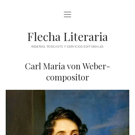
abrir
ÍNDICE DE ENTRADAS
menú
abrir
BLOG
Flecha Literaria
menú
TODAS LAS ENTRADAS
CONTACTO
RESEÑAS, PODCASTS Y SERVICIOS EDITORIALES
RESEÑAS
twitter
facebook
instagram
Carl Maria von Weber-
ARTÍCULOS DE OPINIÓN
AUTORES
compositor
ESPECIALES
PODCAST
CLÁSICOS
POESÍA
TEATRO