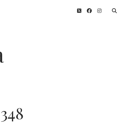
twitter
facebook
instagram
a
348