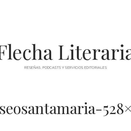
Flecha Literari
RESEÑAS, PODCASTS Y SERVICIOS EDITORIALES
seosantamaria-528×