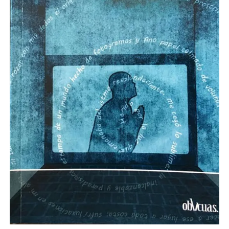
NOVELA GRÁFICA
BOOKTAG
NO FICCIÓN
LITERATURA INFANTIL Y JUVENIL
NOVEDADES DEL MES