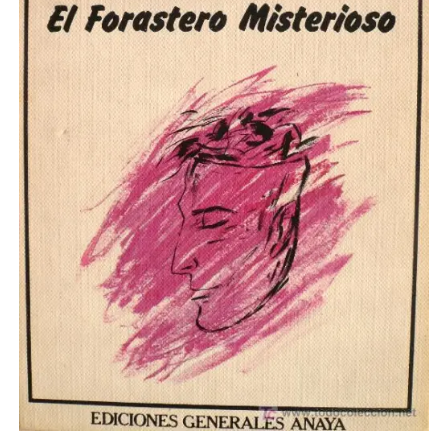
NOVELA GRÁFICA
BOOKTAG
NO FICCIÓN
LITERATURA INFANTIL Y JUVENIL
NOVEDADES DEL MES