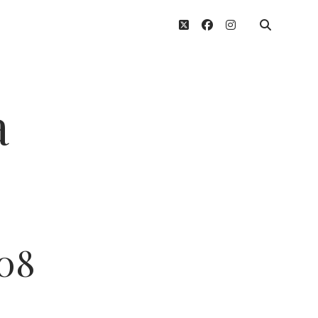
twitter
facebook
instagram
a
808