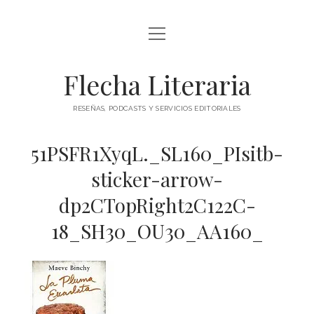
abrir
ÍNDICE DE ENTRADAS
menú
abrir
BLOG
Flecha Literaria
menú
TODAS LAS ENTRADAS
CONTACTO
RESEÑAS, PODCASTS Y SERVICIOS EDITORIALES
RESEÑAS
twitter
facebook
instagram
51PSFR1XyqL._SL160_PIsitb-
ARTÍCULOS DE OPINIÓN
AUTORES
sticker-arrow-
ESPECIALES
dp2CTopRight2C122C-
PODCAST
18_SH30_OU30_AA160_
CLÁSICOS
POESÍA
TEATRO