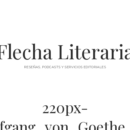
Flecha Literari
RESEÑAS, PODCASTS Y SERVICIOS EDITORIALES
220px-
fgang_von_Goethe_(