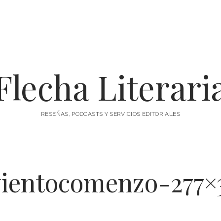
Flecha Literari
RESEÑAS, PODCASTS Y SERVICIOS EDITORIALES
vientocomenzo-277×