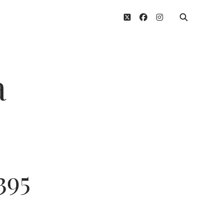
twitter
facebook
instagram
a
395