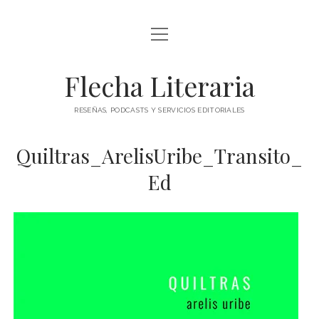
abrir
ÍNDICE DE ENTRADAS
menú
abrir
BLOG
Flecha Literaria
menú
TODAS LAS ENTRADAS
CONTACTO
RESEÑAS, PODCASTS Y SERVICIOS EDITORIALES
RESEÑAS
twitter
facebook
instagram
Quiltras_ArelisUribe_Transito_
ARTÍCULOS DE OPINIÓN
AUTORES
Ed
ESPECIALES
PODCAST
CLÁSICOS
POESÍA
TEATRO