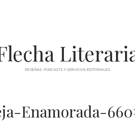
Flecha Literari
RESEÑAS, PODCASTS Y SERVICIOS EDITORIALES
eja-Enamorada-660