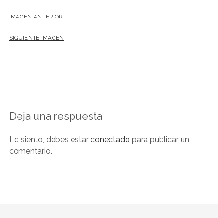
NOVELA GRÁFICA
IMAGEN ANTERIOR
BOOKTAG
SIGUIENTE IMAGEN
NO FICCIÓN
LITERATURA INFANTIL Y JUVENIL
NOVEDADES DEL MES
Deja una respuesta
Lo siento, debes estar
conectado
para publicar un
comentario.