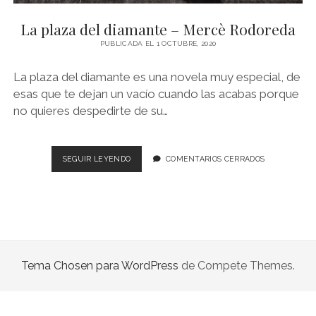
NOVELA GRÁFICA
La plaza del diamante – Mercè Rodoreda
BOOKTAG
PUBLICADA EL 1 OCTUBRE, 2020
NO FICCIÓN
La plaza del diamante es una novela muy especial, de
LITERATURA INFANTIL Y JUVENIL
esas que te dejan un vacío cuando las acabas porque
no quieres despedirte de su…
NOVEDADES DEL MES
LA
SEGUIR LEYENDO
COMENTARIOS CERRADOS
PLAZA
DEL
DIAMANTE
–
MERCÈ
RODOREDA
Tema Chosen para WordPress
de Compete Themes.