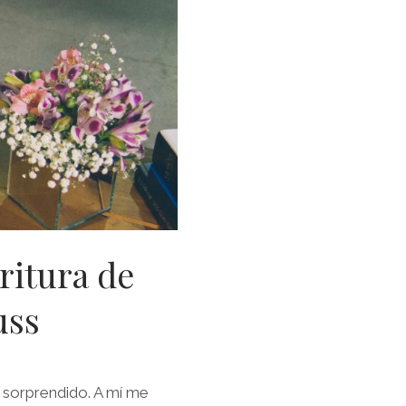
ritura de
uss
 sorprendido. A mí me