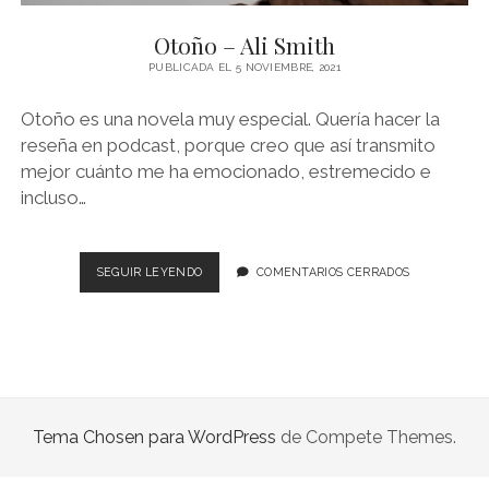
NOVELA GRÁFICA
Otoño – Ali Smith
BOOKTAG
PUBLICADA EL 5 NOVIEMBRE, 2021
NO FICCIÓN
Otoño es una novela muy especial. Quería hacer la
LITERATURA INFANTIL Y JUVENIL
reseña en podcast, porque creo que así transmito
mejor cuánto me ha emocionado, estremecido e
NOVEDADES DEL MES
incluso…
OTOÑO
SEGUIR LEYENDO
COMENTARIOS CERRADOS
–
ALI
SMITH
Tema Chosen para WordPress
de Compete Themes.