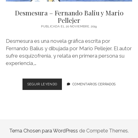
NOVELA GRÁFICA
Desmesura – Fernando Baliu y Mario
BOOKTAG
Pellejer
NO FICCIÓN
PUBLICADA EL 20 NOVIEMBRE, 2019
LITERATURA INFANTIL Y JUVENIL
Desmesura es una novela gráfica escrita por
Fernando Balius y dibujada por Mario Pellejer. El autor
NOVEDADES DEL MES
sufre esquizofrenia, y relata en primera persona su
experiencia,…
DESMESURA
SEGUIR LEYENDO
COMENTARIOS CERRADOS
–
FERNANDO
BALIU
Y
MARIO
PELLEJER
Tema Chosen para WordPress
de Compete Themes.