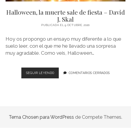
NOVELA GRÁFICA
Halloween, la muerte sale de fiesta – David
BOOKTAG
J. Skal
NO FICCIÓN
PUBLICADA EL 9 OCTUBRE, 2020
LITERATURA INFANTIL Y JUVENIL
Hoy os propongo un ensayo muy diferente a lo que
suelo leer, con el que me he llevado una sorpresa
NOVEDADES DEL MES
muy agradable. Como veis, Halloween…
HALLOWEEN,
SEGUIR LEYENDO
COMENTARIOS CERRADOS
LA
MUERTE
SALE
DE
FIESTA
–
DAVID
Tema Chosen para WordPress
de Compete Themes.
J.
SKAL