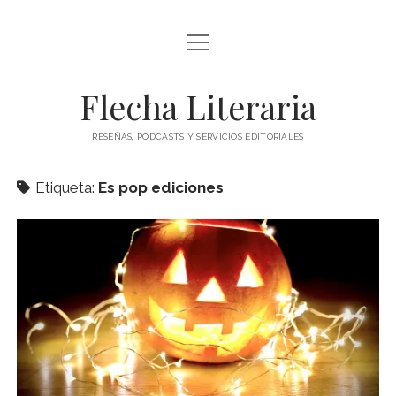
abrir
ÍNDICE DE ENTRADAS
menú
abrir
BLOG
Flecha Literaria
menú
TODAS LAS ENTRADAS
CONTACTO
RESEÑAS, PODCASTS Y SERVICIOS EDITORIALES
RESEÑAS
twitter
facebook
instagram
ARTÍCULOS DE OPINIÓN
Etiqueta:
Es pop ediciones
AUTORES
ESPECIALES
PODCAST
CLÁSICOS
POESÍA
TEATRO