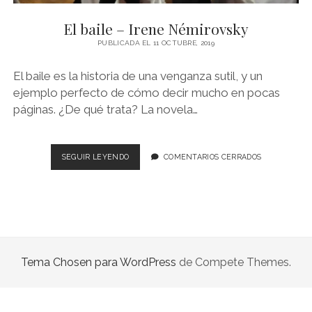
NOVELA GRÁFICA
El baile – Irene Némirovsky
BOOKTAG
PUBLICADA EL 11 OCTUBRE, 2019
NO FICCIÓN
El baile es la historia de una venganza sutil, y un
LITERATURA INFANTIL Y JUVENIL
ejemplo perfecto de cómo decir mucho en pocas
páginas. ¿De qué trata? La novela…
NOVEDADES DEL MES
EL
SEGUIR LEYENDO
COMENTARIOS CERRADOS
BAILE
–
IRENE
NÉMIROVSKY
Tema Chosen para WordPress
de Compete Themes.