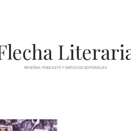
Flecha Literari
RESEÑAS, PODCASTS Y SERVICIOS EDITORIALES