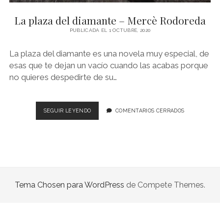
NOVELA GRÁFICA
La plaza del diamante – Mercè Rodoreda
BOOKTAG
PUBLICADA EL 1 OCTUBRE, 2020
NO FICCIÓN
La plaza del diamante es una novela muy especial, de
LITERATURA INFANTIL Y JUVENIL
esas que te dejan un vacío cuando las acabas porque
no quieres despedirte de su…
NOVEDADES DEL MES
LA
SEGUIR LEYENDO
COMENTARIOS CERRADOS
PLAZA
DEL
DIAMANTE
–
MERCÈ
RODOREDA
Tema Chosen para WordPress
de Compete Themes.