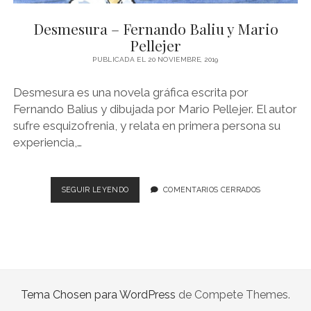
NOVELA GRÁFICA
Desmesura – Fernando Baliu y Mario
BOOKTAG
Pellejer
NO FICCIÓN
PUBLICADA EL 20 NOVIEMBRE, 2019
LITERATURA INFANTIL Y JUVENIL
Desmesura es una novela gráfica escrita por
Fernando Balius y dibujada por Mario Pellejer. El autor
NOVEDADES DEL MES
sufre esquizofrenia, y relata en primera persona su
experiencia,…
DESMESURA
SEGUIR LEYENDO
COMENTARIOS CERRADOS
–
FERNANDO
BALIU
Y
MARIO
PELLEJER
Tema Chosen para WordPress
de Compete Themes.