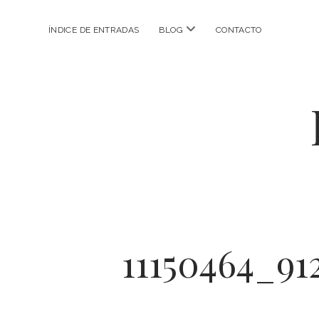
abrir
ÍNDICE DE ENTRADAS
BLOG
CONTACTO
menú
11150464_91