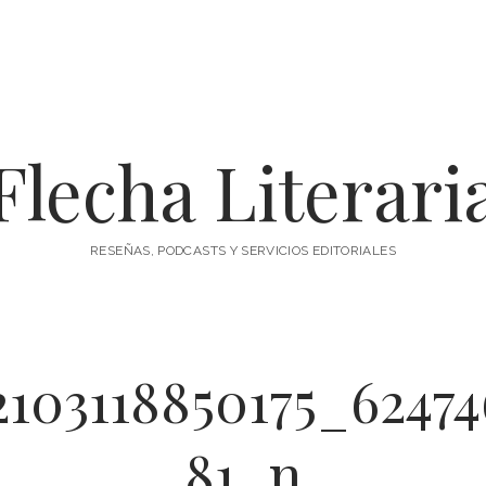
Flecha Literari
RESEÑAS, PODCASTS Y SERVICIOS EDITORIALES
2103118850175_62474
81_n