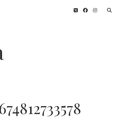
twitter
facebook
instagram
a
674812733578