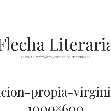
Flecha Literari
RESEÑAS, PODCASTS Y SERVICIOS EDITORIALES
cion-propia-virgin
1000×600