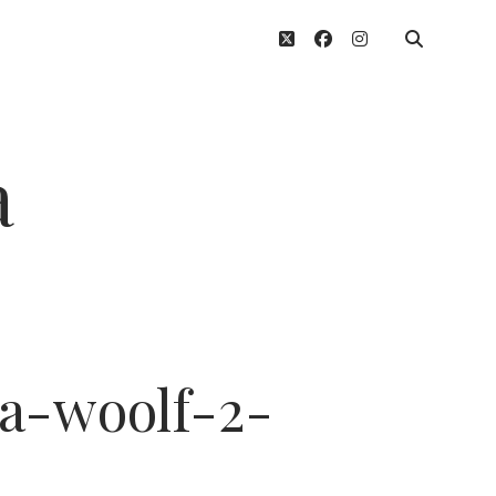
twitter
facebook
instagram
a
ia-woolf-2-