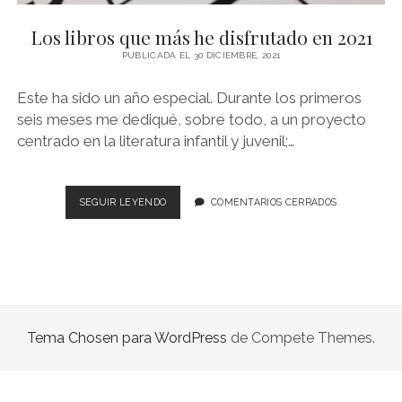
NOVELA GRÁFICA
Los libros que más he disfrutado en 2021
BOOKTAG
PUBLICADA EL 30 DICIEMBRE, 2021
NO FICCIÓN
Este ha sido un año especial. Durante los primeros
LITERATURA INFANTIL Y JUVENIL
seis meses me dediqué, sobre todo, a un proyecto
centrado en la literatura infantil y juvenil;…
NOVEDADES DEL MES
LOS
SEGUIR LEYENDO
COMENTARIOS CERRADOS
LIBROS
QUE
MÁS
HE
DISFRUTADO
EN
2021
Tema Chosen para WordPress
de Compete Themes.