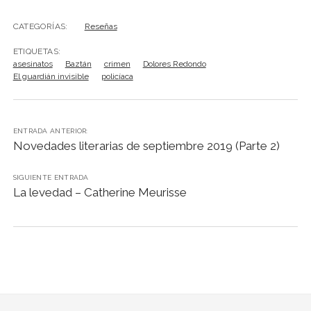
e
t
i
i
t
t
b
o
e
p
b
t
l
l
s
e
l
o
g
a
CATEGORÍAS:
Reseñas
o
e
A
r
r
M
r
r
ETIQUETAS:
o
r
p
e
a
a
t
asesinatos
Baztán
crimen
Dolores Redondo
k
p
s
i
m
i
El guardián invisible
policíaca
t
l
r
ENTRADA ANTERIOR:
Novedades literarias de septiembre 2019 (Parte 2)
SIGUIENTE ENTRADA
La levedad – Catherine Meurisse