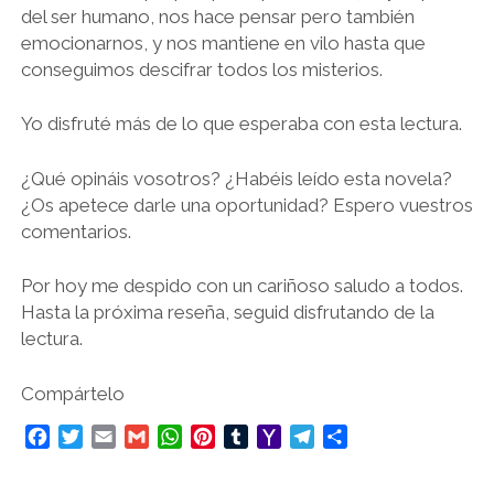
del ser humano, nos hace pensar pero también
emocionarnos, y nos mantiene en vilo hasta que
conseguimos descifrar todos los misterios.
Yo disfruté más de lo que esperaba con esta lectura.
¿Qué opináis vosotros? ¿Habéis leído esta novela?
¿Os apetece darle una oportunidad? Espero vuestros
comentarios.
Por hoy me despido con un cariñoso saludo a todos.
Hasta la próxima reseña, seguid disfrutando de la
lectura.
Compártelo
F
T
E
G
W
P
T
Y
T
C
a
w
m
m
h
i
u
a
e
o
c
i
a
a
a
n
m
h
l
m