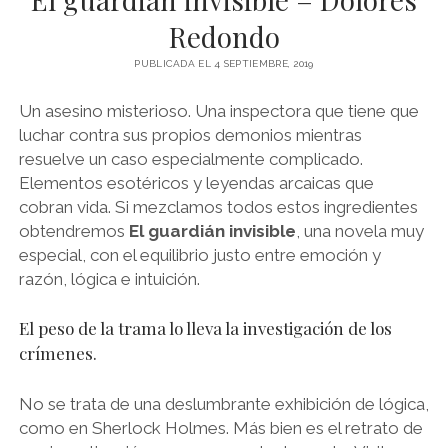
NOVELA GRÁFICA
Redondo
BOOKTAG
PUBLICADA EL 4 SEPTIEMBRE, 2019
NO FICCIÓN
Un asesino misterioso. Una inspectora que tiene que
LITERATURA INFANTIL Y JUVENIL
luchar contra sus propios demonios mientras
NOVEDADES DEL MES
resuelve un caso especialmente complicado.
Elementos esotéricos y leyendas arcaicas que
cobran vida. Si mezclamos todos estos ingredientes
obtendremos
El guardián invisible
, una novela muy
especial, con el equilibrio justo entre emoción y
razón, lógica e intuición.
El peso de la trama lo lleva la investigación de los
crímenes.
No se trata de una deslumbrante exhibición de lógica,
como en Sherlock Holmes. Más bien es el retrato de