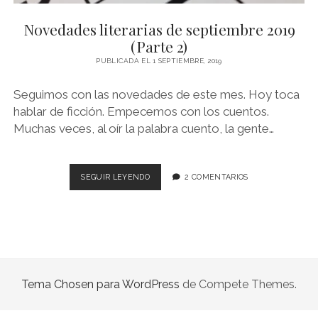
NOVELA GRÁFICA
Novedades literarias de septiembre 2019
BOOKTAG
(Parte 2)
NO FICCIÓN
PUBLICADA EL 1 SEPTIEMBRE, 2019
LITERATURA INFANTIL Y JUVENIL
Seguimos con las novedades de este mes. Hoy toca
hablar de ficción. Empecemos con los cuentos.
NOVEDADES DEL MES
Muchas veces, al oír la palabra cuento, la gente…
NOVEDADES
SEGUIR LEYENDO
2 COMENTARIOS
LITERARIAS
DE
SEPTIEMBRE
2019
(PARTE
2)
Tema Chosen para WordPress
de Compete Themes.