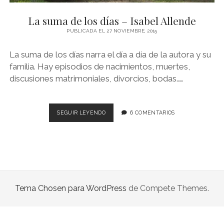
NOVELA GRÁFICA
La suma de los días – Isabel Allende
BOOKTAG
PUBLICADA EL 27 NOVIEMBRE, 2015
NO FICCIÓN
La suma de los días narra el día a día de la autora y su
LITERATURA INFANTIL Y JUVENIL
familia. Hay episodios de nacimientos, muertes,
discusiones matrimoniales, divorcios, bodas……
NOVEDADES DEL MES
LA
SEGUIR LEYENDO
6 COMENTARIOS
SUMA
DE
LOS
DÍAS
–
ISABEL
ALLENDE
Tema Chosen para WordPress
de Compete Themes.