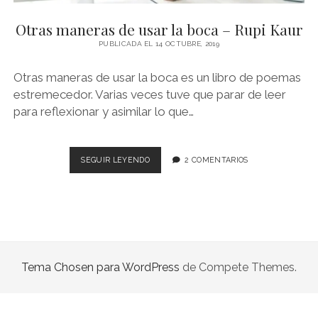
NOVELA GRÁFICA
Otras maneras de usar la boca – Rupi Kaur
BOOKTAG
PUBLICADA EL 14 OCTUBRE, 2019
NO FICCIÓN
Otras maneras de usar la boca es un libro de poemas
LITERATURA INFANTIL Y JUVENIL
estremecedor. Varias veces tuve que parar de leer
para reflexionar y asimilar lo que…
NOVEDADES DEL MES
OTRAS
SEGUIR LEYENDO
2 COMENTARIOS
MANERAS
DE
USAR
LA
BOCA
–
RUPI
Tema Chosen para WordPress
de Compete Themes.
KAUR