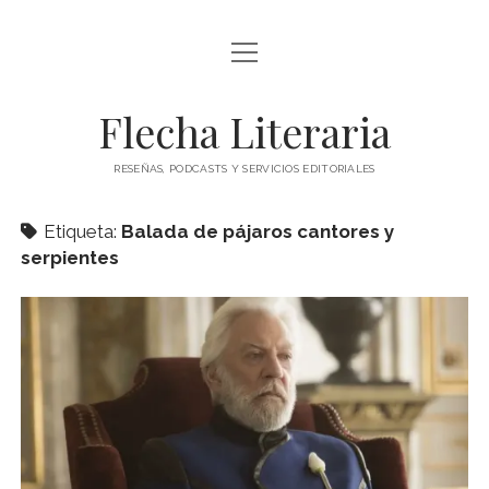
abrir
ÍNDICE DE ENTRADAS
menú
abrir
BLOG
Flecha Literaria
menú
TODAS LAS ENTRADAS
CONTACTO
RESEÑAS, PODCASTS Y SERVICIOS EDITORIALES
RESEÑAS
twitter
facebook
instagram
ARTÍCULOS DE OPINIÓN
Etiqueta:
Balada de pájaros cantores y
serpientes
AUTORES
ESPECIALES
PODCAST
CLÁSICOS
POESÍA
TEATRO