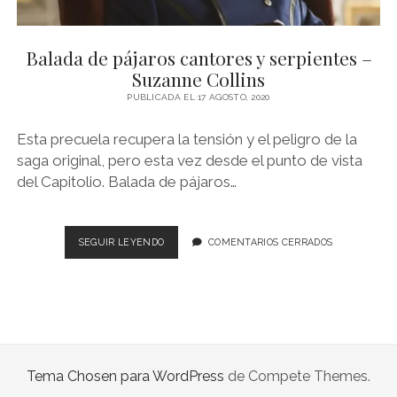
NOVELA GRÁFICA
BOOKTAG
Balada de pájaros cantores y serpientes –
Suzanne Collins
NO FICCIÓN
PUBLICADA EL 17 AGOSTO, 2020
LITERATURA INFANTIL Y JUVENIL
Esta precuela recupera la tensión y el peligro de la
NOVEDADES DEL MES
saga original, pero esta vez desde el punto de vista
del Capitolio. Balada de pájaros…
BALADA
SEGUIR LEYENDO
COMENTARIOS CERRADOS
DE
PÁJAROS
CANTORES
Y
SERPIENTES
–
SUZANNE
Tema Chosen para WordPress
de Compete Themes.
COLLINS