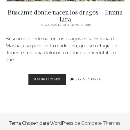
NOVELA GRÁFICA
Búscame donde nacen los dragos – Emma
BOOKTAG
Lira
NO FICCIÓN
PUBLICADA EL 28 DICIEMBRE, 2015
LITERATURA INFANTIL Y JUVENIL
Búscame donde nacen los dragos es la historia de
Marina, una periodista madrileña, que se refugia en
NOVEDADES DEL MES
Tenerife tras una dolorosa ruptura sentimental. Lo
que…
BÚSCAME
SEGUIR LEYENDO
4 COMENTARIOS
DONDE
NACEN
LOS
DRAGOS
–
EMMA
LIRA
Tema Chosen para WordPress
de Compete Themes.