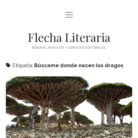
abrir
ÍNDICE DE ENTRADAS
menú
abrir
BLOG
Flecha Literaria
menú
TODAS LAS ENTRADAS
CONTACTO
RESEÑAS, PODCASTS Y SERVICIOS EDITORIALES
RESEÑAS
twitter
facebook
instagram
ARTÍCULOS DE OPINIÓN
Etiqueta:
Búscame donde nacen los dragos
AUTORES
ESPECIALES
PODCAST
CLÁSICOS
POESÍA
TEATRO