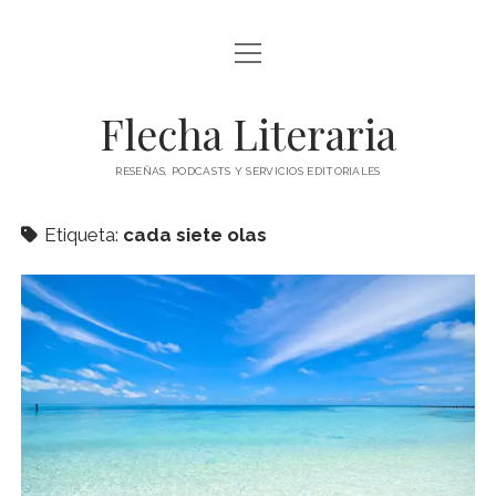
abrir
ÍNDICE DE ENTRADAS
menú
abrir
BLOG
Flecha Literaria
menú
TODAS LAS ENTRADAS
CONTACTO
RESEÑAS, PODCASTS Y SERVICIOS EDITORIALES
RESEÑAS
twitter
facebook
instagram
ARTÍCULOS DE OPINIÓN
Etiqueta:
cada siete olas
AUTORES
ESPECIALES
PODCAST
CLÁSICOS
POESÍA
TEATRO