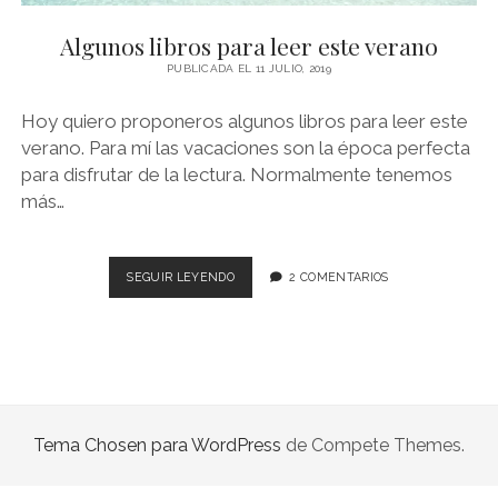
NOVELA GRÁFICA
Algunos libros para leer este verano
BOOKTAG
PUBLICADA EL 11 JULIO, 2019
NO FICCIÓN
Hoy quiero proponeros algunos libros para leer este
LITERATURA INFANTIL Y JUVENIL
verano. Para mí las vacaciones son la época perfecta
para disfrutar de la lectura. Normalmente tenemos
NOVEDADES DEL MES
más…
ALGUNOS
SEGUIR LEYENDO
2 COMENTARIOS
LIBROS
PARA
LEER
ESTE
VERANO
Tema Chosen para WordPress
de Compete Themes.