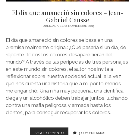
NOVELA GRÁFICA
El día que amaneció sin colores – Jean-
BOOKTAG
Gabriel Causse
NO FICCIÓN
PUBLICADA EL 11 NOVIEMBRE, 2019
LITERATURA INFANTIL Y JUVENIL
El día que amaneció sin colores se basa en una
premisa realmente original: ¿Qué pasaría si un día, de
NOVEDADES DEL MES
repente, todos los colores desaparecieran del
mundo? A través de las peripecias de tres personajes
en este mundo sin colores, el autor nos invita a
reflexionar sobre nuestra sociedad actual, a la vez
que nos cuenta una historia que a mí por lo menos
me enganchó: Una niña muy pequeña, una científica
ciega y un alcohólico deben trabajar juntos, luchando
contra una mafia peligrosa y armada hasta los
dientes, para conseguir recuperar los colores.
EL
SEGUIR LEYENDO
3 COMENTARIOS