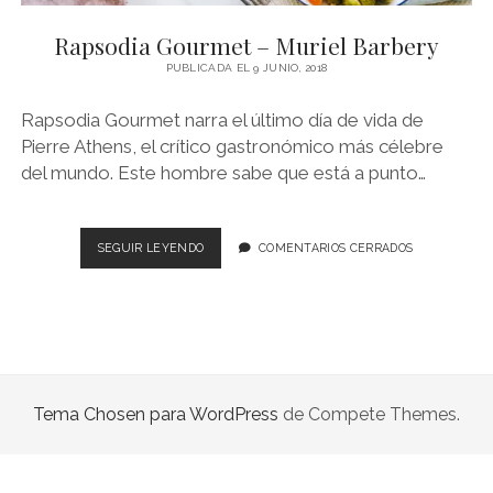
NOVELA GRÁFICA
Rapsodia Gourmet – Muriel Barbery
BOOKTAG
PUBLICADA EL 9 JUNIO, 2018
NO FICCIÓN
Rapsodia Gourmet narra el último día de vida de
LITERATURA INFANTIL Y JUVENIL
Pierre Athens, el crítico gastronómico más célebre
del mundo. Este hombre sabe que está a punto…
NOVEDADES DEL MES
RAPSODIA
SEGUIR LEYENDO
COMENTARIOS CERRADOS
GOURMET
–
MURIEL
BARBERY
Tema Chosen para WordPress
de Compete Themes.