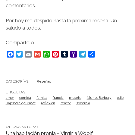
comentarios.
Por hoy me despido hasta la próxima reseña. Un
saludo a todos.
Compártelo
F
T
E
G
W
P
T
Y
T
C
a
w
m
m
h
i
u
a
e
o
c
i
a
a
a
n
m
h
l
m
e
t
i
i
t
t
b
o
e
p
b
t
l
l
s
e
l
o
g
a
CATEGORÍAS:
Reseñas
o
e
A
r
r
M
r
r
ETIQUETAS:
o
r
p
e
a
a
t
amor
comida
familia
francia
muerte
Muriel Barbery
odio
k
p
s
i
m
i
Rapsodia gourmet
reflexión
rencor
soberbia
t
l
r
ENTRADA ANTERIOR:
Una habitación propia – Virginia Woolf