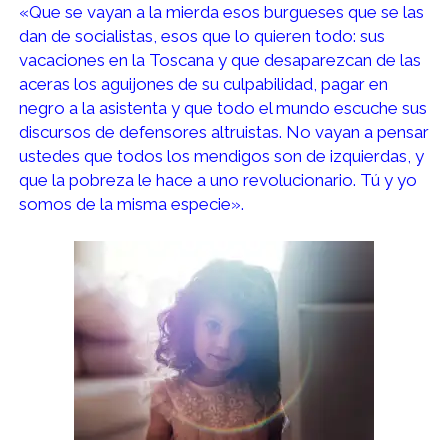
«Que se vayan a la mierda esos burgueses que se las
dan de socialistas, esos que lo quieren todo: sus
vacaciones en la Toscana y que desaparezcan de las
aceras los aguijones de su culpabilidad, pagar en
negro a la asistenta y que todo el mundo escuche sus
discursos de defensores altruistas. No vayan a pensar
ustedes que todos los mendigos son de izquierdas, y
que la pobreza le hace a uno revolucionario. Tú y yo
somos de la misma especie».