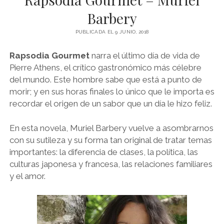
NOVELA GRÁFICA
Barbery
BOOKTAG
PUBLICADA EL 9 JUNIO, 2018
NO FICCIÓN
Rapsodia Gourmet
narra el último día de vida de
LITERATURA INFANTIL Y JUVENIL
Pierre Athens, el crítico gastronómico más célebre
NOVEDADES DEL MES
del mundo. Este hombre sabe que está a punto de
morir; y en sus horas finales lo único que le importa es
recordar el origen de un sabor que un día le hizo feliz.
En esta novela, Muriel Barbery vuelve a asombrarnos
con su sutileza y su forma tan original de tratar temas
importantes: la diferencia de clases, la política, las
culturas japonesa y francesa, las relaciones familiares
y el amor.