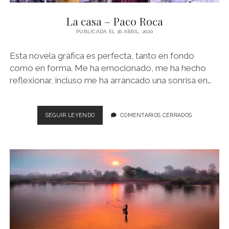
NOVELA GRÁFICA
La casa – Paco Roca
BOOKTAG
PUBLICADA EL 16 ABRIL, 2020
NO FICCIÓN
Esta novela gráfica es perfecta, tanto en fondo
LITERATURA INFANTIL Y JUVENIL
como en forma. Me ha emocionado, me ha hecho
reflexionar, incluso me ha arrancado una sonrisa en…
NOVEDADES DEL MES
LA
SEGUIR LEYENDO
COMENTARIOS CERRADOS
CASA
–
PACO
ROCA