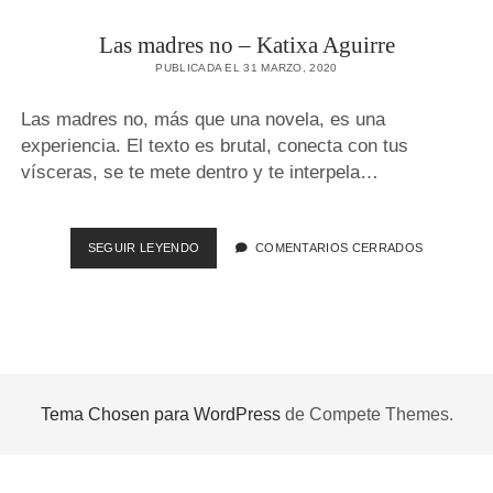
NOVELA GRÁFICA
Las madres no – Katixa Aguirre
BOOKTAG
PUBLICADA EL 31 MARZO, 2020
NO FICCIÓN
Las madres no, más que una novela, es una
LITERATURA INFANTIL Y JUVENIL
experiencia. El texto es brutal, conecta con tus
vísceras, se te mete dentro y te interpela…
NOVEDADES DEL MES
SEGUIR LEYENDO
L
COMENTARIOS CERRADOS
A
S
M
A
D
R
E
Tema Chosen para WordPress
de Compete Themes.
S
N
O
–