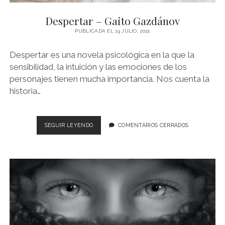
NOVELA GRÁFICA
Despertar – Gaito Gazdánov
BOOKTAG
PUBLICADA EL 19 JULIO, 2021
NO FICCIÓN
Despertar es una novela psicológica en la que la
LITERATURA INFANTIL Y JUVENIL
sensibilidad, la intuición y las emociones de los
personajes tienen mucha importancia. Nos cuenta la
NOVEDADES DEL MES
historia…
DESPERTAR
SEGUIR LEYENDO
COMENTARIOS CERRADOS
–
GAITO
GAZDÁNOV