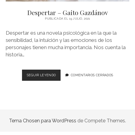
NOVELA GRÁFICA
Despertar – Gaito Gazdánov
BOOKTAG
PUBLICADA EL 19 JULIO, 2021
NO FICCIÓN
Despertar es una novela psicológica en la que la
LITERATURA INFANTIL Y JUVENIL
sensibilidad, la intuición y las emociones de los
personajes tienen mucha importancia. Nos cuenta la
NOVEDADES DEL MES
historia…
DESPERTAR
SEGUIR LEYENDO
COMENTARIOS CERRADOS
–
GAITO
GAZDÁNOV
Tema Chosen para WordPress
de Compete Themes.