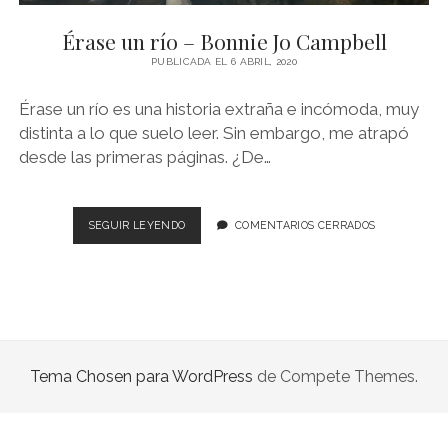
NOVELA GRÁFICA
Érase un río – Bonnie Jo Campbell
BOOKTAG
PUBLICADA EL 6 ABRIL, 2020
NO FICCIÓN
Érase un río es una historia extraña e incómoda, muy
LITERATURA INFANTIL Y JUVENIL
distinta a lo que suelo leer. Sin embargo, me atrapó
desde las primeras páginas. ¿De…
NOVEDADES DEL MES
ÉRASE
SEGUIR LEYENDO
COMENTARIOS CERRADOS
UN
RÍO
–
BONNIE
JO
CAMPBELL
Tema Chosen para WordPress
de Compete Themes.