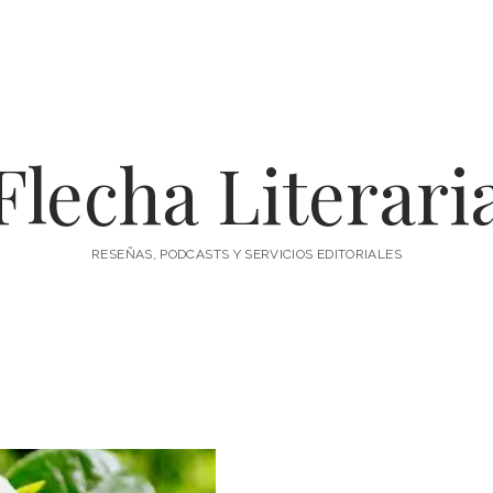
Flecha Literari
RESEÑAS, PODCASTS Y SERVICIOS EDITORIALES