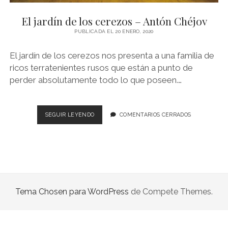
NOVELA GRÁFICA
El jardín de los cerezos – Antón Chéjov
BOOKTAG
PUBLICADA EL 20 ENERO, 2020
NO FICCIÓN
El jardín de los cerezos nos presenta a una familia de
LITERATURA INFANTIL Y JUVENIL
ricos terratenientes rusos que están a punto de
perder absolutamente todo lo que poseen.…
NOVEDADES DEL MES
EL
SEGUIR LEYENDO
COMENTARIOS CERRADOS
JARDÍN
DE
LOS
CEREZOS
–
ANTÓN
CHÉJOV
Tema Chosen para WordPress
de Compete Themes.