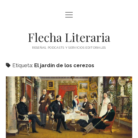
abrir
ÍNDICE DE ENTRADAS
menú
abrir
BLOG
Flecha Literaria
menú
TODAS LAS ENTRADAS
CONTACTO
RESEÑAS, PODCASTS Y SERVICIOS EDITORIALES
RESEÑAS
twitter
facebook
instagram
ARTÍCULOS DE OPINIÓN
Etiqueta:
El jardín de los cerezos
AUTORES
ESPECIALES
PODCAST
CLÁSICOS
POESÍA
TEATRO