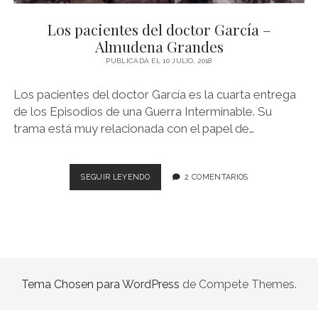
NOVELA GRÁFICA
Los pacientes del doctor García –
BOOKTAG
Almudena Grandes
NO FICCIÓN
PUBLICADA EL 10 JULIO, 2018
LITERATURA INFANTIL Y JUVENIL
Los pacientes del doctor García es la cuarta entrega
de los Episodios de una Guerra Interminable. Su
NOVEDADES DEL MES
trama está muy relacionada con el papel de…
LOS
SEGUIR LEYENDO
2 COMENTARIOS
PACIENTES
DEL
DOCTOR
GARCÍA
–
ALMUDENA
GRANDES
Tema Chosen para WordPress
de Compete Themes.