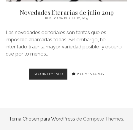
NOVELA GRÁFICA
Novedades literarias de julio 2019
BOOKTAG
PUBLICADA EL 2 JULIO, 2019
NO FICCIÓN
Las novedades editoriales son tantas que es
LITERATURA INFANTIL Y JUVENIL
imposible abarcarlas todas. Sin embargo, he
intentado traer la mayor variedad posible, y espero
NOVEDADES DEL MES
que por lo menos…
NOVEDADES
SEGUIR LEYENDO
2 COMENTARIOS
LITERARIAS
DE
JULIO
2019
Tema Chosen para WordPress
de Compete Themes.