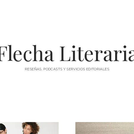
Flecha Literari
RESEÑAS, PODCASTS Y SERVICIOS EDITORIALES