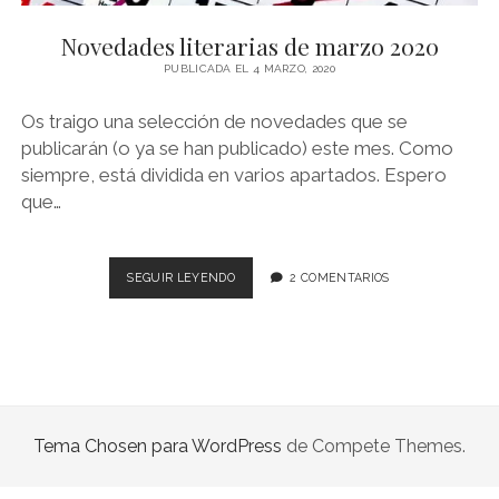
NOVELA GRÁFICA
Novedades literarias de marzo 2020
BOOKTAG
PUBLICADA EL 4 MARZO, 2020
NO FICCIÓN
Os traigo una selección de novedades que se
LITERATURA INFANTIL Y JUVENIL
publicarán (o ya se han publicado) este mes. Como
siempre, está dividida en varios apartados. Espero
NOVEDADES DEL MES
que…
NOVEDADES
SEGUIR LEYENDO
2 COMENTARIOS
LITERARIAS
DE
MARZO
2020
Tema Chosen para WordPress
de Compete Themes.